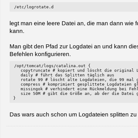
/etc/logrotate.d
legt man eine leere Datei an, die man dann wie fo
kann.
Man gibt den Pfad zur Logdatei an und kann die
Befehlen konfigurieren.
/opt/tomcat/logs/catalina.out {
   copytruncate # kopiert und löscht die original 
   daily # führt das Splitten täglich aus
   rotate 99 # löscht alte Logdateien, die 99 mal 
   compress # komprimiert gesplittete Logdateien g
   missingok # verhindert eine Rückmeldung bei Feh
   size 50M # gibt die Größe an, ab der die Datei 
}
Das wars auch schon um Logdateien splitten zu 